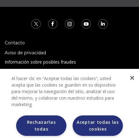
Contacto
Aviso de privacidad
Información sobre posibles fraudes
Preguntas Frecuentes
Al hacer clic en “Aceptar todas las cookies”, usted
Términos y condiciones
acepta que las cookies se guarden en su dispositivo
para mejorar la navegación del sitio, analizar el uso
del mismo, y colaborar con nuestros estudios para
marketing.
Rechazarlas
Aceptar todas las
Grupo Bimbo no solicita ningún tipo de pago durante el
todas
cookies
proceso de selección.