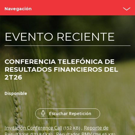
Navegación
Inicio
EVENTO RECIENTE
¿Quiénes somos?
Valor Bimbo
CONFERENCIA TELEFÓNICA DE
Eventos y Presentaciones
RESULTADOS FINANCIEROS DEL
2T26
Cobertura de analistas
Gobierno Corporativo
Disponible
Reportes
Escuchar Repetición
Contacto
Invitación Conference Call
Reporte de
(152 KB)
,
Resultados
Resultados BMV
(573.84 KB)
,
(796.65 KB)
,