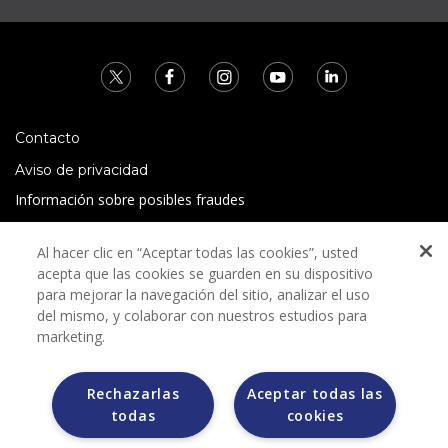
Contacto
Aviso de privacidad
Información sobre posibles fraudes
Preguntas Frecuentes
Al hacer clic en “Aceptar todas las cookies”, usted
Términos y condiciones
acepta que las cookies se guarden en su dispositivo
para mejorar la navegación del sitio, analizar el uso
del mismo, y colaborar con nuestros estudios para
marketing.
Rechazarlas
Aceptar todas las
Grupo Bimbo no solicita ningún tipo de pago durante el
todas
cookies
proceso de selección.