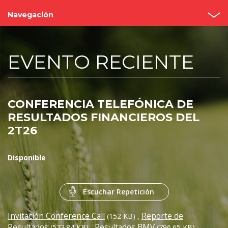
Navegación
Inicio
EVENTO RECIENTE
¿Quiénes somos?
Valor Bimbo
CONFERENCIA TELEFÓNICA DE
Eventos y Presentaciones
RESULTADOS FINANCIEROS DEL
2T26
Cobertura de analistas
Gobierno Corporativo
Disponible
Reportes
Escuchar Repetición
Contacto
Invitación Conference Call
Reporte de
(152 KB)
,
Resultados
Resultados BMV
(573.84 KB)
,
(796.65 KB)
,