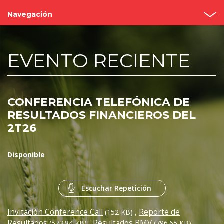
Navegación
Inicio
EVENTO RECIENTE
¿Quiénes somos?
Valor Bimbo
CONFERENCIA TELEFÓNICA DE
Eventos y Presentaciones
RESULTADOS FINANCIEROS DEL
2T26
Cobertura de analistas
Gobierno Corporativo
Disponible
Reportes
Escuchar Repetición
Contacto
Invitación Conference Call
Reporte de
(152 KB)
,
Resultados
Resultados BMV
(573.84 KB)
,
(796.65 KB)
,