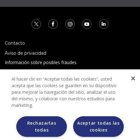
Contacto
Aviso de privacidad
Información sobre posibles fraudes
Preguntas Frecuentes
Al hacer clic en “Aceptar todas las cookies”, usted
Términos y condiciones
acepta que las cookies se guarden en su dispositivo
para mejorar la navegación del sitio, analizar el uso
del mismo, y colaborar con nuestros estudios para
marketing.
Rechazarlas
Aceptar todas las
Grupo Bimbo no solicita ningún tipo de pago durante el
todas
cookies
proceso de selección.