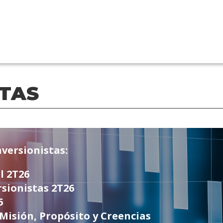
STAS
nversionistas:
l 2T26
sionistas 2T26
5
 Misión, Propósito y Creencias