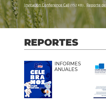
Invitación Conference Call
Reporte de
(152 KB)
,
REPORTES
INFORMES
ANUALES