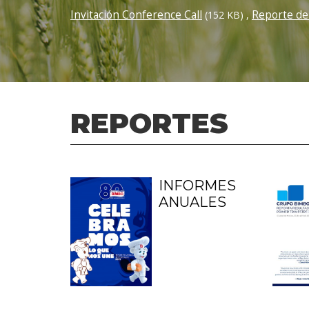
Invitación Conference Call
Reporte de
(152 KB)
,
REPORTES
INFORMES
ANUALES