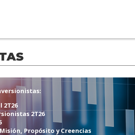
STAS
nversionistas:
l 2T26
sionistas 2T26
5
 Misión, Propósito y Creencias