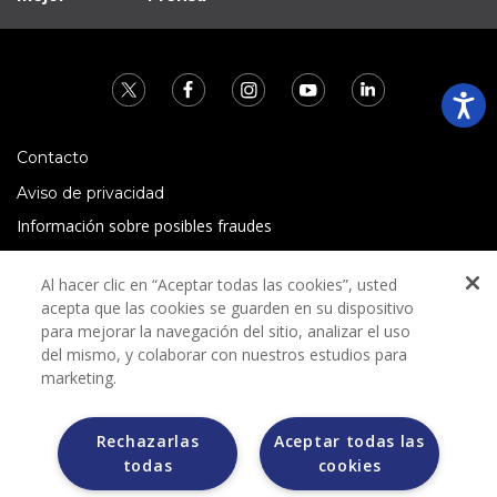
Contacto
Aviso de privacidad
Información sobre posibles fraudes
Preguntas Frecuentes
Al hacer clic en “Aceptar todas las cookies”, usted
Términos y condiciones
acepta que las cookies se guarden en su dispositivo
para mejorar la navegación del sitio, analizar el uso
del mismo, y colaborar con nuestros estudios para
marketing.
Rechazarlas
Aceptar todas las
Grupo Bimbo no solicita ningún tipo de pago durante el
todas
cookies
proceso de selección.