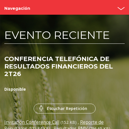
Navegación
Inicio
EVENTO RECIENTE
¿Quiénes somos?
Valor Bimbo
CONFERENCIA TELEFÓNICA DE
Eventos y Presentaciones
RESULTADOS FINANCIEROS DEL
2T26
Cobertura de analistas
Gobierno Corporativo
Disponible
Reportes
Escuchar Repetición
Contacto
Invitación Conference Call
Reporte de
(152 KB)
,
Resultados
Resultados BMV
(573.84 KB)
,
(796.65 KB)
,