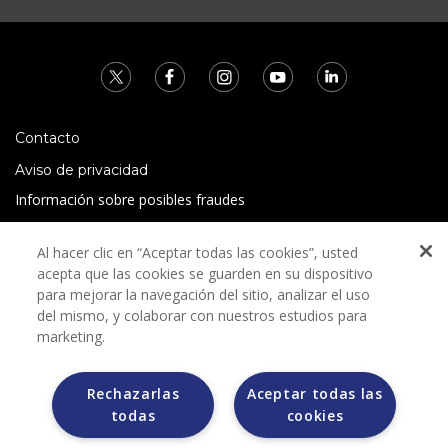
Contacto
Aviso de privacidad
Información sobre posibles fraudes
Preguntas Frecuentes
Al hacer clic en “Aceptar todas las cookies”, usted
Términos y condiciones
acepta que las cookies se guarden en su dispositivo
para mejorar la navegación del sitio, analizar el uso
del mismo, y colaborar con nuestros estudios para
marketing.
Rechazarlas
Aceptar todas las
Grupo Bimbo no solicita ningún tipo de pago durante el
todas
cookies
proceso de selección.