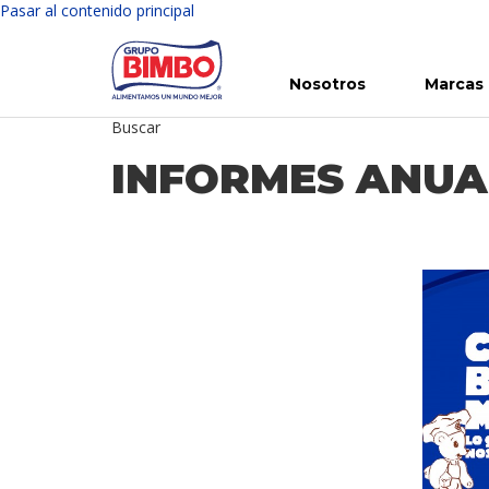
Pasar al contenido principal
Nosotros
Marcas
Buscar
Conoce Bimbo
Nuestras marcas
Para ti
Inversión en Bimbo
Noticias
Para la Vida
Comunicados
Gobierno Corporativo
Para la Naturaleza
R
INFORMES ANUA