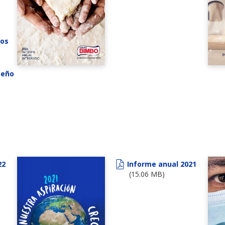
ros
peño
22
Informe anual 2021
(15.06 MB)