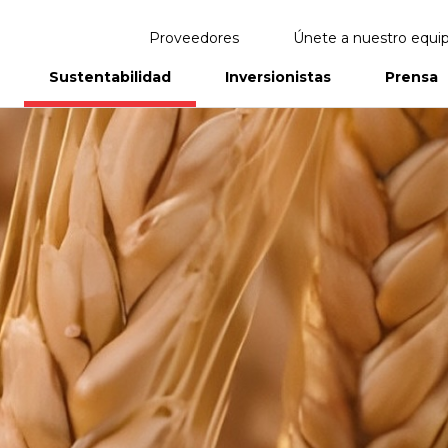
Proveedores
Únete a nuestro equi
Sustentabilidad
Inversionistas
Prensa
eportes
Informes Anuales