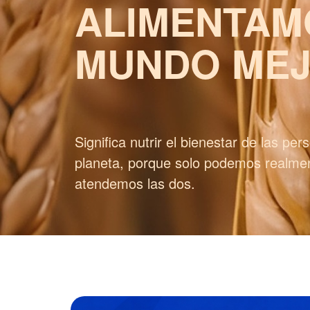
ALIMENTAM
MUNDO
ME
Significa
nutrir
el
bienestar
de
las
per
planeta,
porque
solo
podemos
realme
atendemos
las
dos.