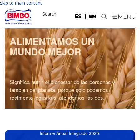
Skip to main content
Search
ES
EN
.
ALIMENTAMOS UN
MUNDO MEJOR
Significa nutrir el bienestar de las personas y
también del planeta, porque solo podemos
realmente lograrlo si atendemos las dos.
Informe Anual Integrado 2025: