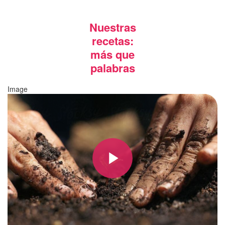
Nuestras
recetas:
más que
palabras
Image