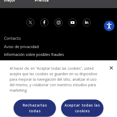
mejor
Prensa
Contacto
Aviso de privacidad
Información sobre posibles fraudes
Preguntas Frecuentes
Al hacer clic en “Aceptar todas las cookies”, usted
Términos y condiciones
acepta que las cookies se guarden en su dispositivo
para mejorar la navegación del sitio, analizar el uso
del mismo, y colaborar con nuestros estudios para
marketing.
Rechazarlas
Aceptar todas las
Grupo Bimbo no solicita ningún tipo de pago durante el
todas
cookies
proceso de selección.