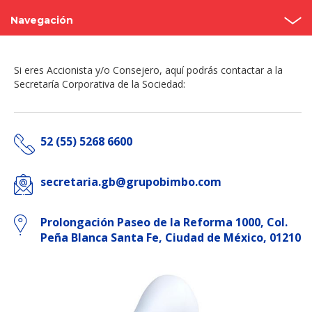
Navegación
Asambleas anuales
Si eres Accionista y/o Consejero, aquí podrás contactar a la
Estructura
Secretaría Corporativa de la Sociedad:
Consejo de administración
52 (55) 5268 6600
Comités
Código de Gobierno Corporativo
secretaria.gb@grupobimbo.com
Contacto
Prolongación Paseo de la Reforma 1000, Col.
Peña Blanca Santa Fe, Ciudad de México, 01210