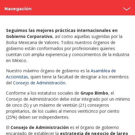
Navegación
Asambleas anuales
Seguimos las mejores prácticas internacionales en
Estructura
Gobierno Corporativo
, así como aquellas sugeridas por la
Bolsa Mexicana de Valores. Todos nuestros órganos de
gobierno están conformados por profesionales quienes
Consejo de administración
cuentan con amplia experiencia y conocimientos de la industria
en México.
Comités
Nuestro máximo órgano de gobierno es la
Asamblea de
Código de Gobierno Corporativo
Accionistas
, quien tiene la facultad de designar a los miembros
del
Consejo de Administración
.
Contacto
Conforme a los estatutos sociales de
Grupo Bimbo
, el
Consejo de Administración debe estar integrado por un mínimo
de cinco (5) y un máximo de veintiún (21) consejeros
propietarios, de los cuales al menos veinticinco por ciento
(25%) deben ser independientes.
El
Consejo de Administración
es el órgano de gobierno
encargado de establecer la
estrategia de negocio de largo