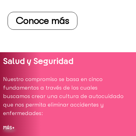
Conoce más
Salud y Seguridad
Nuestro compromiso se basa en cinco
fundamentos a través de los cuales
buscamos crear una cultura de autocuidado
que nos permita eliminar accidentes y
enfermedades:
MÁS+