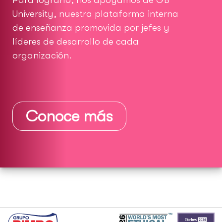
Para lograrlo, nos apoyamos de GB
University, nuestra plataforma interna
de enseñanza promovida por jefes y
líderes de desarrollo de cada
organización.
Conoce más