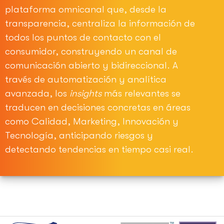
plataforma omnicanal que, desde la
transparencia, centraliza la información de
todos los puntos de contacto con el
consumidor, construyendo un canal de
comunicación abierto y bidireccional. A
través de automatización y analítica
avanzada, los
insights
más relevantes se
traducen en decisiones concretas en áreas
como Calidad, Marketing, Innovación y
Tecnología, anticipando riesgos y
detectando tendencias en tiempo casi real.