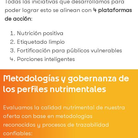
Todas las iniciativas que desarrollamos para
poder lograr esto se alinean con
4 plataformas
de acción
:
Nutrición positiva
Etiquetado limpio
Fortificación para públicos vulnerables
Porciones inteligentes
Metodologías y gobernanza de
los perfiles nutrimentales
Evaluamos la calidad nutrimental de nuestra
oferta con base en metodologías
reconocidos y procesos de trazabilidad
confiables: