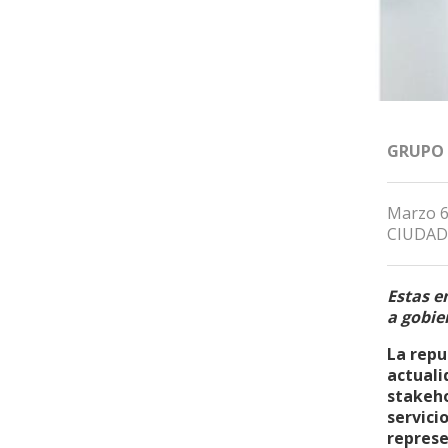
GRUPO
Marzo 6
CIUDAD
Estas e
a gobie
La repu
actuali
stakeho
servici
represe