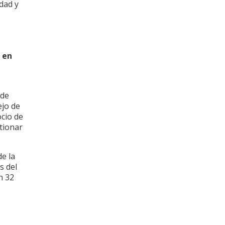
dad y
 en
 de
ejo de
ocio de
stionar
e la
s del
n 32