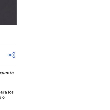
 cuanto
ara los
o o