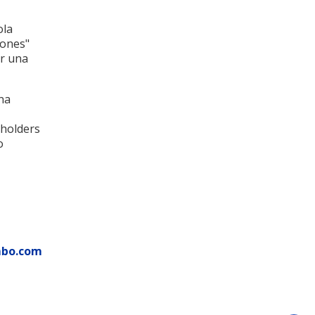
ola
iones"
ir una
na
eholders
o
mbo.com