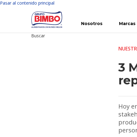
Pasar al contenido principal
Nosotros
Marcas
Buscar
Conoce Bimbo
Nuestras marcas
Para ti
Inversión en Bimbo
Noticias
Para la Vida
Comunicados
Gobierno Corporativo
Para la Naturaleza
R
NUESTR
3 
re
Hoy en
stakeh
produc
person