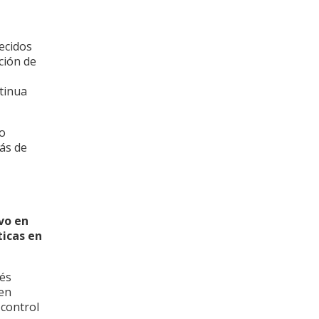
ecidos
ción de
tinua
bo
más de
vo en
ticas en
tés
 en
 control