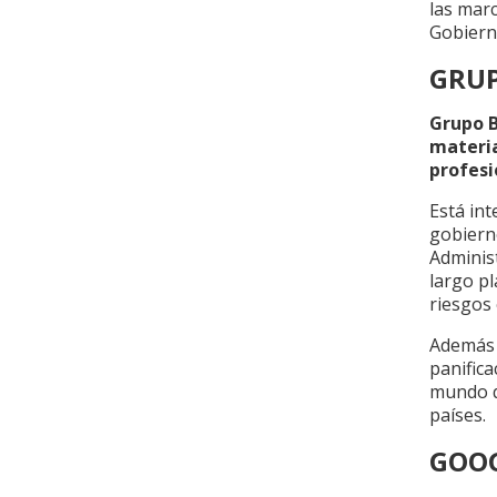
las mar
Gobiern
GRU
Grupo B
materia
profesi
Está in
gobierno
Administ
largo pl
riesgos 
Además B
panifica
mundo qu
países.
GOO