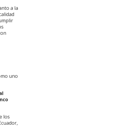
nto a la
calidad
umplir
os
con
como uno
al
inco
e los
Ecuador,