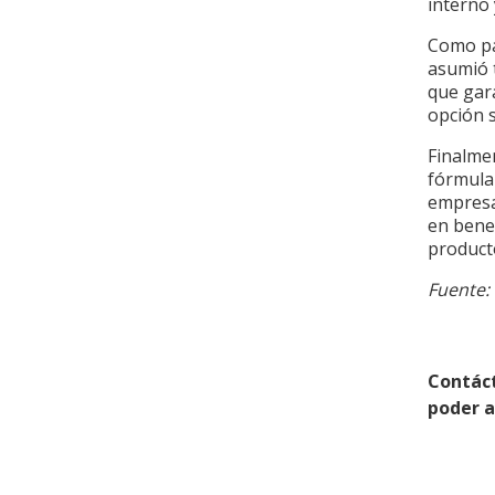
interno 
Como pa
asumió 
que gara
opción s
Finalme
fórmula
empresa
en benef
product
Fuente:
Contác
poder 