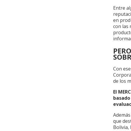
Entre a
reputaci
en produ
con las
producto
informac
PERO
SOBR
Con ese
Corpora
de los 
El MERC
basado 
evaluac
Además 
que des
Bolivia,