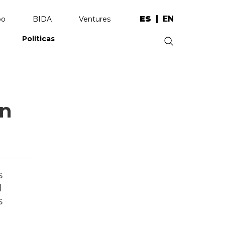
ES
EN
po
BIDA
Ventures
Políticas
.
en
s
l
s