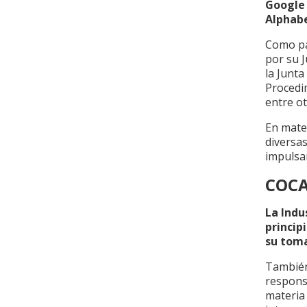
Google
Alphabe
Como pa
por su J
la Junta
Procedi
entre ot
En mater
diversas
impulsar
COCA
La Indu
princip
su toma
También
responsa
materia