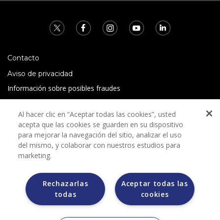
Contacto
Aviso de privacidad
Información sobre posibles fraudes
Preguntas Frecuentes
Al hacer clic en “Aceptar todas las cookies”, usted
Términos y condiciones
acepta que las cookies se guarden en su dispositivo
para mejorar la navegación del sitio, analizar el uso
del mismo, y colaborar con nuestros estudios para
marketing.
Rechazarlas
Aceptar todas las
Grupo Bimbo no solicita ningún tipo de pago durante el
todas
cookies
proceso de selección.
Grupo Bimbo no realiza venta de automóviles a través de
otros sitios de internet. Sólo lo hace a través de la casa