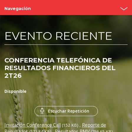
Navegación
Inicio
EVENTO RECIENTE
¿Quiénes somos?
Valor Bimbo
CONFERENCIA TELEFÓNICA DE
Eventos y Presentaciones
RESULTADOS FINANCIEROS DEL
2T26
Cobertura de analistas
Gobierno Corporativo
Disponible
Reportes
Escuchar Repetición
Contacto
Invitación Conference Call
Reporte de
(152 KB)
,
Resultados
Resultados BMV
(573.84 KB)
,
(796.65 KB)
,