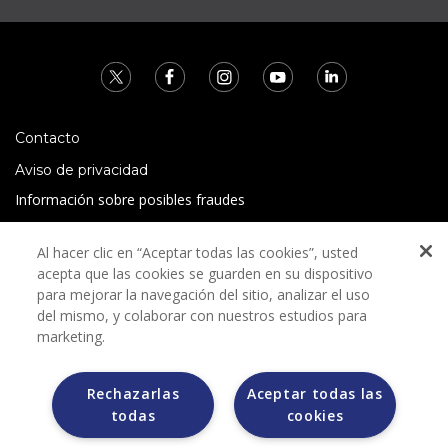
Contacto
Aviso de privacidad
Información sobre posibles fraudes
Preguntas Frecuentes
Al hacer clic en “Aceptar todas las cookies”, usted
Términos y condiciones
acepta que las cookies se guarden en su dispositivo
para mejorar la navegación del sitio, analizar el uso
del mismo, y colaborar con nuestros estudios para
marketing.
Rechazarlas
Aceptar todas las
Grupo Bimbo no solicita ningún tipo de pago durante el
todas
cookies
proceso de selección.