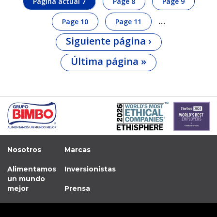
Página actual
7
Page
8
Page
9
…
Page
10
Page
11
Siguiente página
›
Última página
»
Nosotros
Marcas
Alimentamos
Inversionistas
un mundo
mejor
Prensa