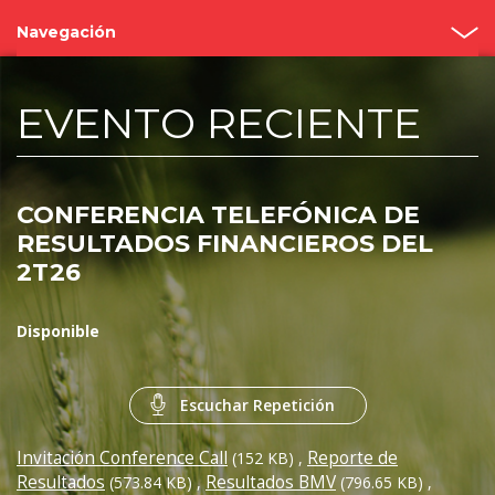
Navegación
Inicio
EVENTO RECIENTE
¿Quiénes somos?
Valor Bimbo
CONFERENCIA TELEFÓNICA DE
Eventos y Presentaciones
RESULTADOS FINANCIEROS DEL
2T26
Cobertura de analistas
Gobierno Corporativo
Disponible
Reportes
Escuchar Repetición
Contacto
Invitación Conference Call
Reporte de
(152 KB)
,
Resultados
Resultados BMV
(573.84 KB)
,
(796.65 KB)
,