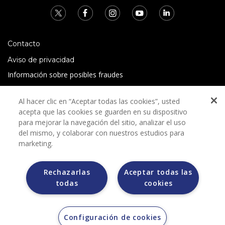
Contacto
Aviso de privacidad
Información sobre posibles fraudes
Preguntas Frecuentes
Al hacer clic en “Aceptar todas las cookies”, usted
Términos y condiciones
acepta que las cookies se guarden en su dispositivo
para mejorar la navegación del sitio, analizar el uso
del mismo, y colaborar con nuestros estudios para
marketing.
Rechazarlas
Aceptar todas las
Grupo Bimbo no solicita ningún tipo de pago durante el
todas
cookies
proceso de selección.
Grupo Bimbo no realiza venta de automóviles a través de
otros sitios de internet. Sólo lo hace a través de la casa
subastas MORTON.
Configuración de cookies