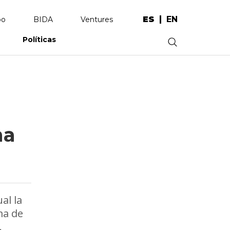
ES
EN
po
BIDA
Ventures
Políticas
.
na
al la
ma de
.