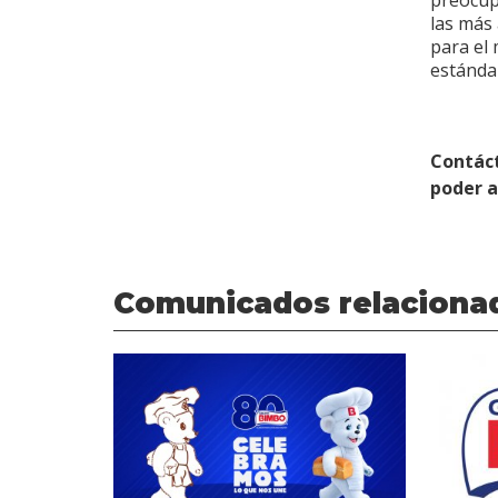
preocup
las más 
para el 
estándar
Contác
poder 
Comunicados relaciona