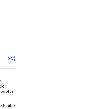
r
C.
ador
 pública
po Bimbo