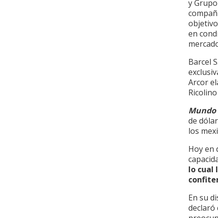
y Grupo 
compañí
objetivo
en condi
mercado
Barcel S
exclusi
Arcor e
Ricolin
Mundo 
de dólar
los mex
Hoy en 
capacida
lo cual
confite
En su di
declaró