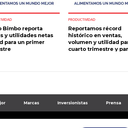
IVIDAD
PRODUCTIVIDAD
 Bimbo reporta
Reportamos récord
s y utilidades netas
histórico en ventas,
d para un primer
volumen y utilidad pa
stre
cuarto trimestre y pa
todo el 2021
jor
Marcas
Inversionistas
Prensa
formación sobre posibles fraudes