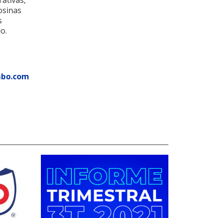
ativas,
losinas
s
o.
mbo.com