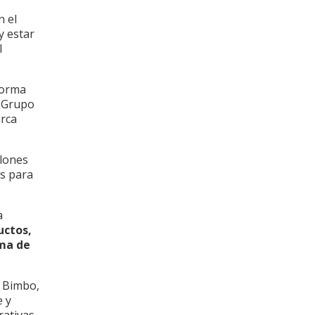
n el
y estar
l
forma
, Grupo
arca
llones
os para
a
uctos,
ama de
o Bimbo,
 y