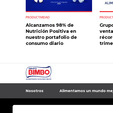
PRODUCTIVIDAD
PRODUCT
Alcanzamos 98% de
Grupo
Nutrición Positiva en
venta
nuestro portafolio de
récor
consumo diario
trime
Nosotros
Alimentamos un mundo me
In
Contacto
Aviso de privacidad