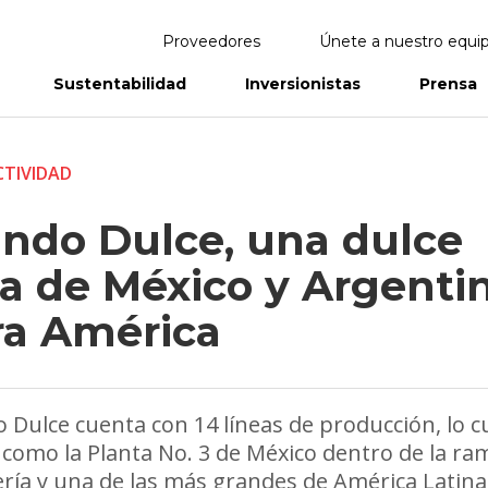
Proveedores
Únete a nuestro equi
Sustentabilidad
Inversionistas
Prensa
eportes
Informes Anuales
TIVIDAD
ndo Dulce, una dulce
ea de México y Argenti
ra América
Dulce cuenta con 14 líneas de producción, lo cu
 como la Planta No. 3 de México dentro de la ra
ería y una de las más grandes de América Latina