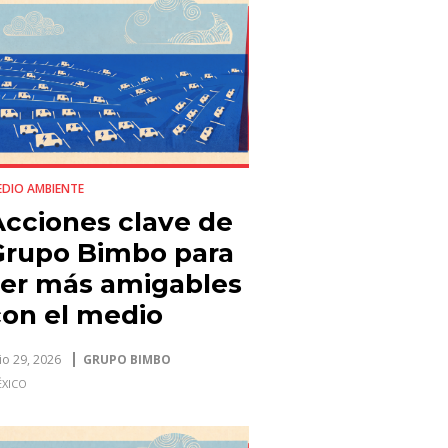
DIO AMBIENTE
Acciones clave de
Grupo Bimbo para
ser más amigables
con el medio
ambiente
lio 29, 2026
GRUPO BIMBO
XICO