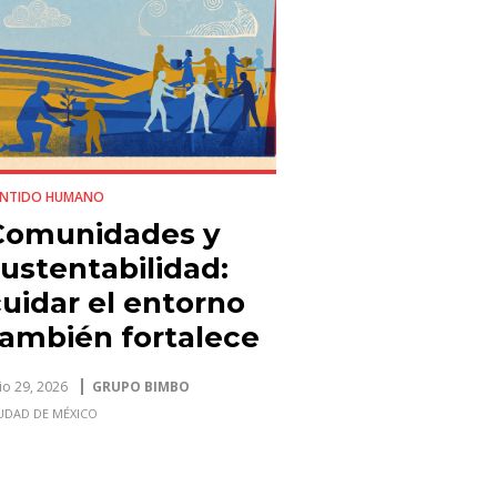
ENTIDO HUMANO
Comunidades y
ustentabilidad:
uidar el entorno
también fortalece
l tejido social
lio 29, 2026
GRUPO BIMBO
UDAD DE MÉXICO