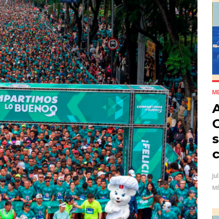
ME
Ju
MÉ