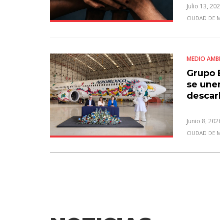
Venezu
Julio 13, 20
CIUDAD DE 
MEDIO AMB
Grupo 
se unen
descar
Junio 8, 202
CIUDAD DE 