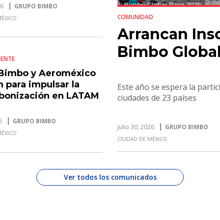
ela
26
GRUPO BIMBO
COMUNIDAD
MÉXICO
Arrancan Insc
Bimbo Global
IENTE
Bimbo y Aeroméxico
 para impulsar la
Este año se espera la parti
bonización en LATAM
ciudades de 23 países
6
GRUPO BIMBO
Julio 30, 2026
GRUPO BIMBO
MÉXICO
CIUDAD DE MÉXICO
Ver todos los comunicados