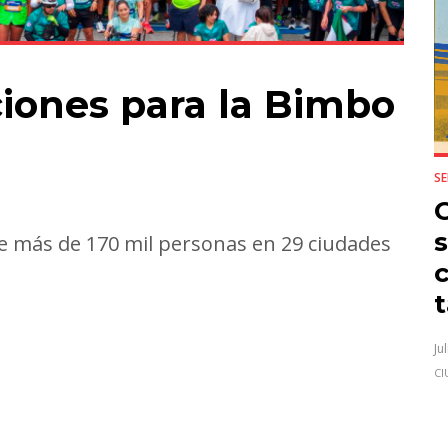
ciones para la Bimbo
S
s
de más de 170 mil personas en 29 ciudades
c
e
Ju
CI