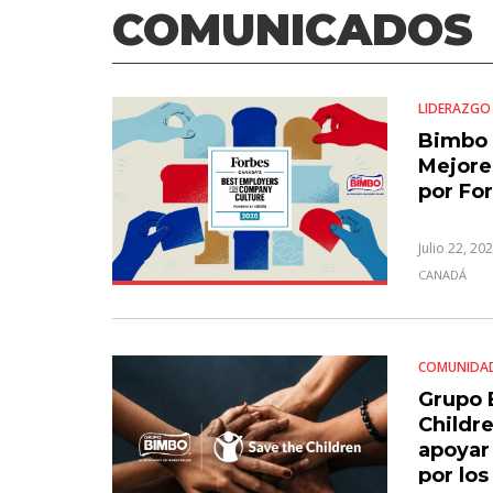
COMUNICADOS
LIDERAZGO
Bimbo 
Mejore
por Fo
Julio 22, 20
CANADÁ
COMUNIDA
Grupo 
Childre
apoyar
por lo