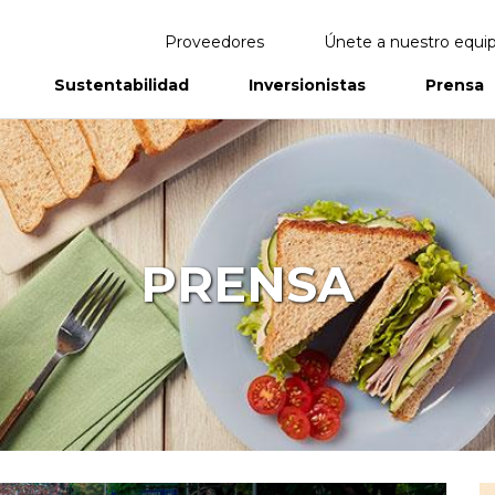
Proveedores
Únete a nuestro equi
Sustentabilidad
Inversionistas
Prensa
eportes
Informes Anuales
PRENSA