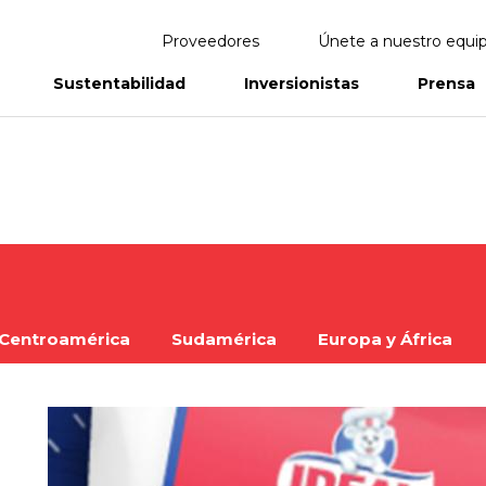
Proveedores
Únete a nuestro equi
Sustentabilidad
Inversionistas
Prensa
eportes
Informes Anuales
Centroamérica
Sudamérica
Europa y África