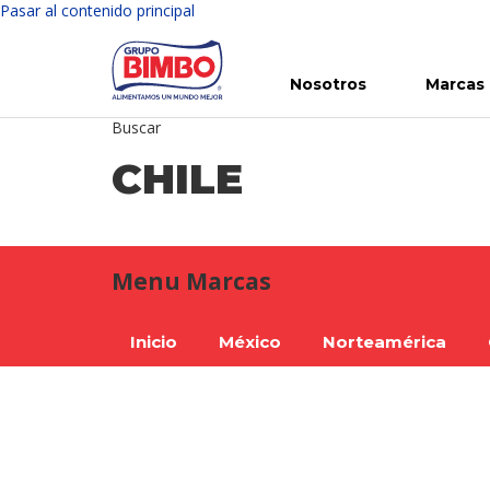
Pasar al contenido principal
Nosotros
Marcas
Buscar
Conoce Bimbo
Nuestras marcas
Para ti
Inversión en Bimbo
Noticias
Para la Vida
Comunicados
Gobierno Corporativo
Para la Naturaleza
R
CHILE
Menu Marcas
Inicio
México
Norteamérica