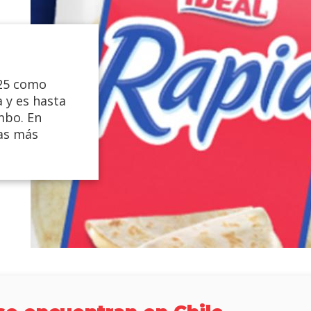
925 como
 y es hasta
mbo. En
ias más