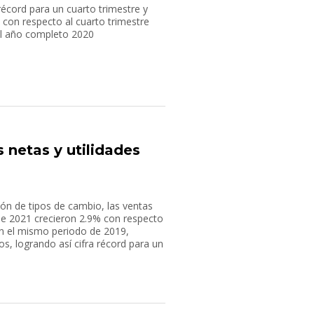
écord para un cuarto trimestre y
con respecto al cuarto trimestre
el año completo 2020
 netas y utilidades
ión de tipos de cambio, las ventas
de 2021 crecieron 2.9% con respecto
n el mismo periodo de 2019,
, logrando así cifra récord para un
sempeño en volúmenes y una mezcla