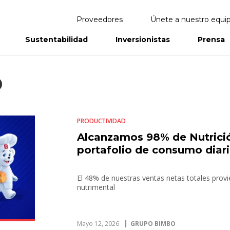
Proveedores
Únete a nuestro equi
Sustentabilidad
Inversionistas
Prensa
eportes
Informes Anuales
D
PRODUCTIVIDAD
Alcanzamos 98% de Nutrició
portafolio de consumo diar
El 48% de nuestras ventas netas totales prov
nutrimental
Mayo 12, 2026
GRUPO BIMBO