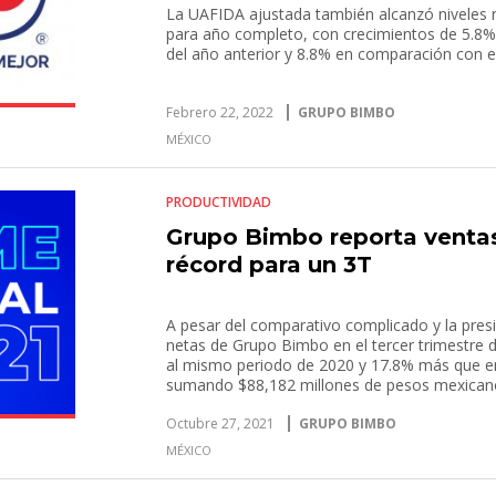
La UAFIDA ajustada también alcanzó niveles r
para año completo, con crecimientos de 5.8% 
del año anterior y 8.8% en comparación con 
Febrero 22, 2022
GRUPO BIMBO
MÉXICO
PRODUCTIVIDAD
Grupo Bimbo reporta ventas
récord para un 3T
A pesar del comparativo complicado y la pres
netas de Grupo Bimbo en el tercer trimestre 
al mismo periodo de 2020 y 17.8% más que e
sumando $88,182 millones de pesos mexicanos
tercer trimestre, donde destaca un buen de
de precios favorable en todas las geografías.
Octubre 27, 2021
GRUPO BIMBO
MÉXICO