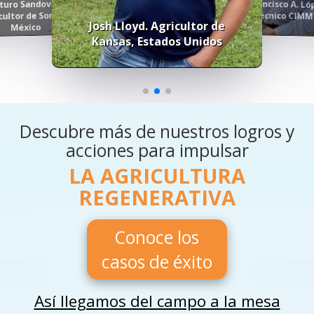
Francisco A. Ló
turo Sandoval.
cultor de Sonora,
Técnico CIMM
Josh Lloyd. Agricultor de
México
Kansas, Estados Unidos
Descubre más de nuestros logros y
acciones para impulsar
LA AGRICULTURA
REGENERATIVA
Conoce los
casos de éxito
Así llegamos del campo a la mesa