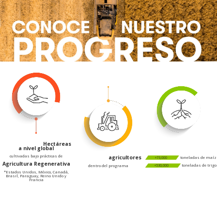
Hectáreas
+500,000
a nivel global
cultivadas bajo prácticas de
agricultores
+570
toneladas de maíz
+73,000
Agricultura Regenerativa
toneladas de trigo
dentro del programa
+530,000
*Estados Unidos, México, Canadá,
Brasil, Paraguay, Reino Unido y
Francia