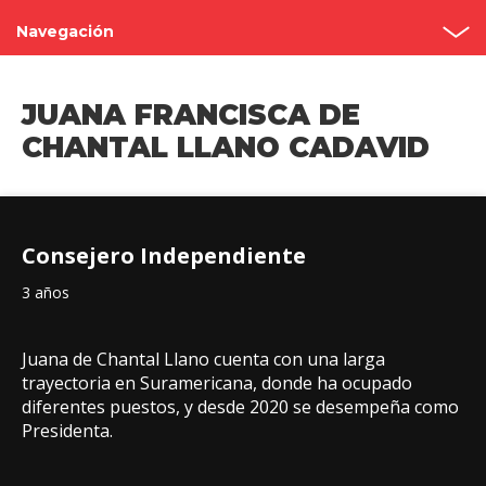
Navegación
Asambleas anuales
JUANA FRANCISCA DE
Estructura
CHANTAL LLANO CADAVID
Consejo de administración
Comités
Consejero Independiente
Código de Gobierno Corporativo
3 años
Contacto
Juana de Chantal Llano cuenta con una larga
trayectoria en Suramericana, donde ha ocupado
diferentes puestos, y desde 2020 se desempeña como
Presidenta.