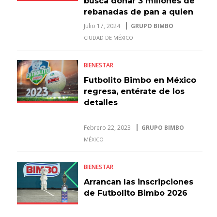
busca donar 3 millones de
rebanadas de pan a quien
más lo necesita.
Julio 17, 2024
GRUPO BIMBO
CIUDAD DE MÉXICO
BIENESTAR
Futbolito Bimbo en México
regresa, entérate de los
detalles
Febrero 22, 2023
GRUPO BIMBO
MÉXICO
BIENESTAR
Arrancan las inscripciones
de Futbolito Bimbo 2026