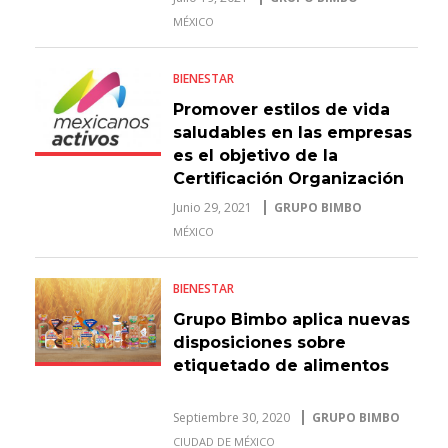
MÉXICO
BIENESTAR
Promover estilos de vida
saludables en las empresas
es el objetivo de la
Certificación Organización
Activa y Saludable
Junio 29, 2021
GRUPO BIMBO
MÉXICO
BIENESTAR
Grupo Bimbo aplica nuevas
disposiciones sobre
etiquetado de alimentos
Septiembre 30, 2020
GRUPO BIMBO
CIUDAD DE MÉXICO