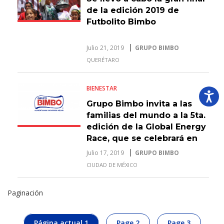
de la edición 2019 de
Futbolito Bimbo
Julio 21, 2019
GRUPO BIMBO
QUERÉTARO
BIENESTAR
Grupo Bimbo invita a las
familias del mundo a la 5ta.
edición de la Global Energy
Race, que se celebrará en
22 países y 36 ciudades
Julio 17, 2019
GRUPO BIMBO
CIUDAD DE MÉXICO
Paginación
Página actual
1
Page
2
Page
3