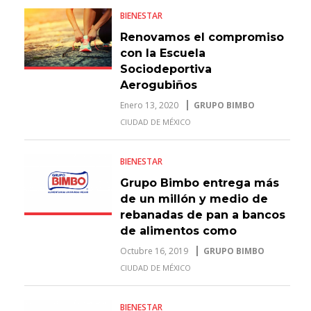
BIENESTAR
Renovamos el compromiso
con la Escuela
Sociodeportiva
Aerogubiños
Enero 13, 2020
GRUPO BIMBO
CIUDAD DE MÉXICO
BIENESTAR
Grupo Bimbo entrega más
de un millón y medio de
rebanadas de pan a bancos
de alimentos como
resultado de la Global
Octubre 16, 2019
GRUPO BIMBO
Energy Race 2019
CIUDAD DE MÉXICO
BIENESTAR