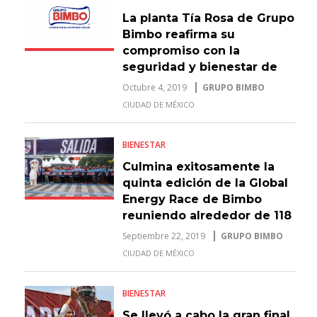
La planta Tía Rosa de Grupo
Bimbo reafirma su
compromiso con la
seguridad y bienestar de
sus colaboradores
Octubre 4, 2019
GRUPO BIMBO
CIUDAD DE MÉXICO
BIENESTAR
Culmina exitosamente la
quinta edición de la Global
Energy Race de Bimbo
reuniendo alrededor de 118
mil participantes
Septiembre 22, 2019
GRUPO BIMBO
CIUDAD DE MÉXICO
BIENESTAR
Se llevó a cabo la gran final