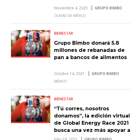
Noviembre 4, 2025
GRUPO BIMBO
CIUDAD DE MÉXICO
BIENESTAR
Grupo Bimbo donará 5.8
millones de rebanadas de
pan a bancos de alimentos
Octubre 14, 2021
GRUPO BIMBO
MÉXICO
BIENESTAR
“Tú corres, nosotros
donamos”, la edición virtual
de Global Energy Race 2021
busca una vez más apoyar a
quienes más lo necesitan
Julio 19, 2021
GRUPO BIMBO