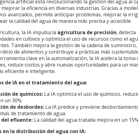
igencia artificial está revolucionando la gestión del agua al 
 mejorar la eficiencia en diversas industrias. Gracias a mode
vos avanzados, permite anticipar problemas, mejorar la irrig
ar la calidad del agua de manera más precisa y accesible.
ricultura, la IA impulsa la
agricultura de precisión
, detecta
ades en cultivos y optimiza el uso de recursos como el agu
antes. También mejora la gestión de la cadena de suministro,
rdicio de alimentos y contribuye a prácticas más sustentable
ramienta clave en la automatización, la IA acelera la toma 
nes, reduce costos y abre nuevas oportunidades para un man
 eficiente e inteligente.
s de IA en el tratamiento del agua:
ación de químicos:
La IA optimiza el uso de químicos, reduc
en un 30%.
ión de desbordes:
La IA predice y previene desbordamient
temas de tratamiento de agua.
 del efluente:
La calidad del agua tratada mejora en un 15
 en la distribución del agua con IA: