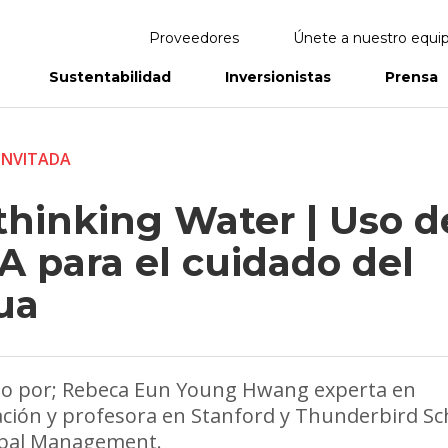
Proveedores
Únete a nuestro equi
Sustentabilidad
Inversionistas
Prensa
eportes
Informes Anuales
INVITADA
thinking Water | Uso d
IA para el cuidado del
ua
lo por; Rebeca Eun Young Hwang experta en
ción y profesora en Stanford y Thunderbird Sc
obal Management.