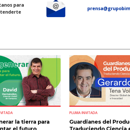
tanos para
prensa@grupobi
atenderte
NVITADA
PLUMA INVITADA
erar la tierra para
Guardianes del Produ
ntar el futuro
Traduciendo Ciencia 