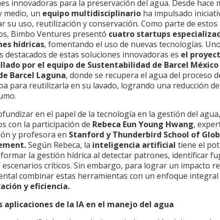
nes innovadoras para la preservación del agua. Desde hace 
y medio, un
equipo multidisciplinario
ha impulsado iniciati
r su uso, reutilización y conservación. Como parte de estos
os, Bimbo Ventures presentó
cuatro startups especializa
nes hídricas
, fomentando el uso de nuevas tecnologías. Uno
s destacados de estas soluciones innovadoras es
el proyec
llado por el equipo de Sustentabilidad de Barcel México 
de Barcel Laguna
, donde se recupera el agua del proceso de
pa para reutilizarla en su lavado, logrando una reducción d
umo.
fundizar en el papel de la tecnología en la gestión del agua
s con la participación de
Rebeca Eun Young Hwang
, exper
ión y profesora en
Stanford y Thunderbird School of Glob
ement.
Según Rebeca, la
inteligencia artificial
tiene el pot
formar la gestión hídrica al detectar patrones, identificar fu
 escenarios críticos. Sin embargo, para lograr un impacto re
ntal combinar estas herramientas con un enfoque integral
ación y eficiencia.
s aplicaciones de la IA en el manejo del agua