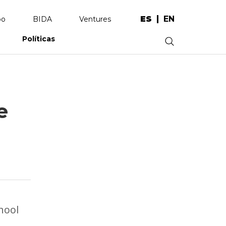
ES
EN
po
BIDA
Ventures
Políticas
.
e
hool