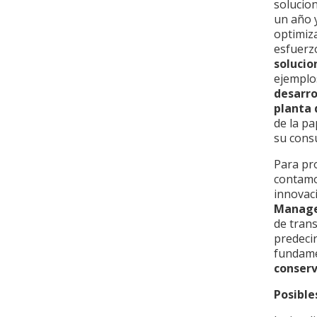
solucio
un año 
optimiza
esfuerz
solucio
ejemplo
desarro
planta 
de la pa
su cons
Para pro
contamo
innovac
Manag
de trans
predecir
fundame
conserv
Posible