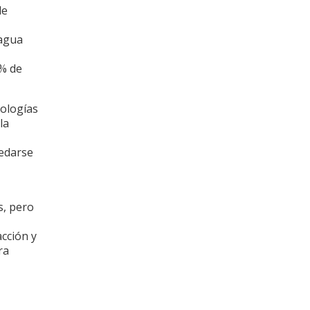
de
 agua
% de
nologías
la
uedarse
s, pero
cción y
ra