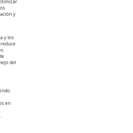
optimizar
los
ación y
a y los
 reduce
s.
de
ejo del
iendo
os en
%.