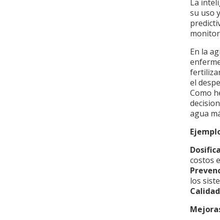
La intel
su uso y
predicti
monitore
En la ag
enfermed
fertiliz
el despe
Como her
decisio
agua más
Ejemplo
Dosific
costos 
Prevenc
los sis
Calidad
Mejoras