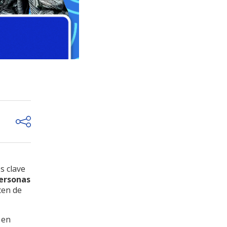
s clave
personas
cen de
 en