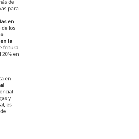
más de
vas para
das en
 de los
to
en la
 fritura
el 20% en
,
ta en
al
encial
gas y
al, es
 de