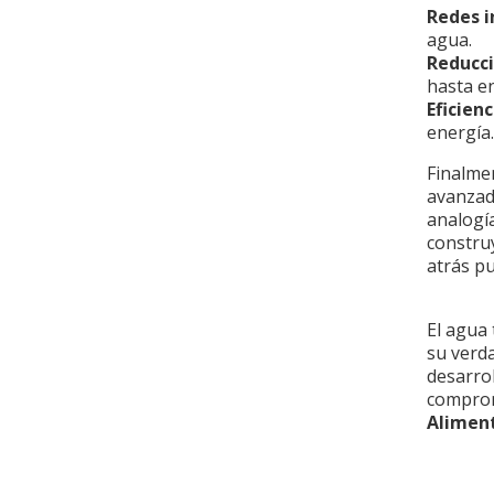
Redes i
agua.
Reducci
hasta e
Eficien
energía
Finalme
avanzad
analogía
constru
atrás p
El agua 
su verda
desarro
comprom
Alimen