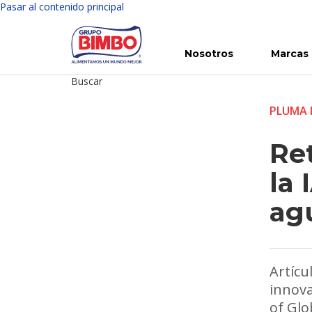
Pasar al contenido principal
Nosotros
Marcas
Buscar
Conoce Bimbo
Nuestras marcas
Para ti
Inversión en Bimbo
Noticias
Para la Vida
Comunicados
Gobierno Corporativo
Para la Naturaleza
R
PLUMA 
Re
la 
ag
Artícu
innova
of Gl