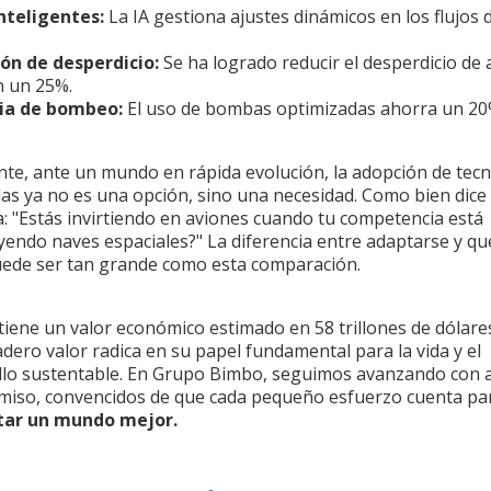
nteligentes:
La IA gestiona ajustes dinámicos en los flujos 
ón de desperdicio:
Se ha logrado reducir el desperdicio de
n un 25%.
cia de bombeo:
El uso de bombas optimizadas ahorra un 20
.
nte, ante un mundo en rápida evolución, la adopción de tec
as ya no es una opción, sino una necesidad. Como bien dice 
: "Estás invirtiendo en aviones cuando tu competencia está
yendo naves espaciales?" La diferencia entre adaptarse y q
uede ser tan grande como esta comparación.
tiene un valor económico estimado en 58 trillones de dólare
dero valor radica en su papel fundamental para la vida y el
llo sustentable. En Grupo Bimbo, seguimos avanzando con a
iso, convencidos de que cada pequeño esfuerzo cuenta pa
tar un mundo mejor.