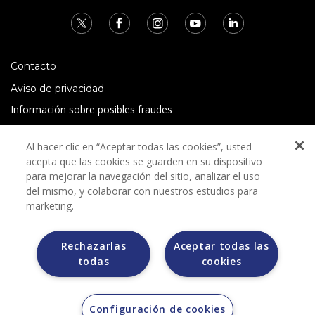
Contacto
Aviso de privacidad
Información sobre posibles fraudes
Preguntas Frecuentes
Al hacer clic en “Aceptar todas las cookies”, usted
Términos y condiciones
acepta que las cookies se guarden en su dispositivo
para mejorar la navegación del sitio, analizar el uso
del mismo, y colaborar con nuestros estudios para
marketing.
Rechazarlas
Aceptar todas las
Grupo Bimbo no solicita ningún tipo de pago durante el
todas
cookies
proceso de selección.
Grupo Bimbo no realiza venta de automóviles a través de
otros sitios de internet. Sólo lo hace a través de la casa
subastas MORTON.
Configuración de cookies