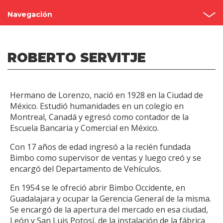
Navegación
Grupo Bimbo
ROBERTO SERVITJE
Nuestra historia
Fundadores
Hermano de Lorenzo, nació en 1928 en la Ciudad de
Reconocimientos
México. Estudió humanidades en un colegio en
Montreal, Canadá y egresó como contador de la
Visita nuestras panaderías
Escuela Bancaria y Comercial en México.
Con 17 años de edad ingresó a la recién fundada
Bimbo como supervisor de ventas y luego creó y se
encargó del Departamento de Vehículos.
En 1954 se le ofreció abrir Bimbo Occidente, en
Guadalajara y ocupar la Gerencia General de la misma.
Se encargó de la apertura del mercado en esa ciudad,
León y San Luis Potosí, de la instalación de la fábrica