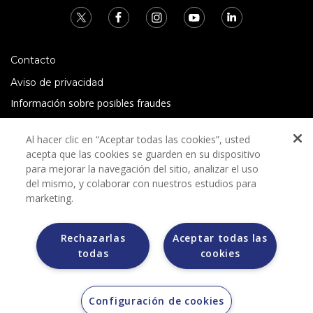
Contacto
Aviso de privacidad
Información sobre posibles fraudes
Preguntas Frecuentes
Al hacer clic en “Aceptar todas las cookies”, usted
Términos y condiciones
acepta que las cookies se guarden en su dispositivo
para mejorar la navegación del sitio, analizar el uso
del mismo, y colaborar con nuestros estudios para
marketing.
Rechazarlas
Aceptar todas las
Grupo Bimbo no solicita ningún tipo de pago durante el
todas
cookies
proceso de selección.
Grupo Bimbo no realiza venta de automóviles a través de
otros sitios de internet. Sólo lo hace a través de la casa
subastas MORTON.
Configuración de cookies