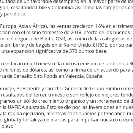
esultado de un favorable desempeño en la mayor parte de lo
gión, resaltando Chile y Colombia, así como las categorías d
 y pan dulce.
Europa, Asia y África), las ventas crecieron 1.6% en el trimes
ción con el mismo trimestre de 2018, efecto de los buenos
dos del negocio de Bimbo QSR, así como de las categorías de
e en Iberia y de bagels en el Reino Unido. El ROE, por su par
 una expansión significativa de 370 puntos base.
 destacan en el trimestre la exitosa emisión de un bono a 
 millones de dólares, así como la firma de un acuerdo para 
ta de Cerealto Siro Foods en Valencia, España.
Servitje, Presidente y Director General de Grupo Bimbo com
 resultados del tercer trimestre son reflejo de mejores tende
gramos un sólido crecimiento orgánico y un incremento de 
n la UAFIDA ajustada. Esto se dio por las inversiones en nue
y la rápida ejecución, mientras continuamos potenciando nu
o global y fortaleza de marcas para impulsar nuestro creci
 plazo.”