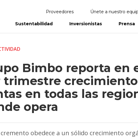
Proveedores
Únete a nuestro equi
Sustentabilidad
Inversionistas
Prensa
eportes
Informes Anuales
TIVIDAD
upo Bimbo reporta en e
 trimestre crecimiento
tas en todas las regio
nde opera
ncremento obedece a un sólido crecimiento org