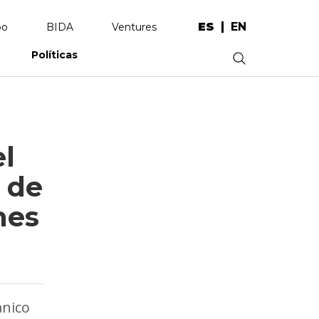
ES
EN
po
BIDA
Ventures
Políticas
.
l
 de
nes
ánico