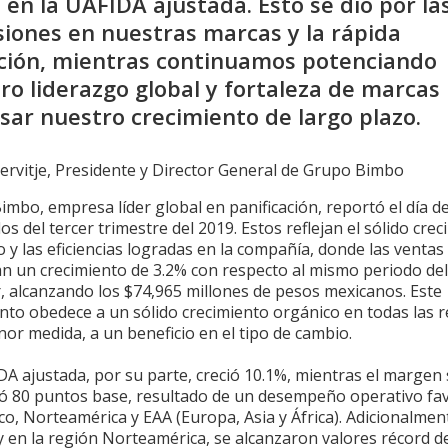
o en la UAFIDA ajustada. Esto se dio por la
siones en nuestras marcas y la rápida
ción, mientras continuamos potenciando
ro liderazgo global y fortaleza de marcas
sar nuestro crecimiento de largo plazo.
ervitje, Presidente y Director General de Grupo Bimbo
mbo, empresa líder global en panificación, reportó el día d
os del tercer trimestre del 2019. Estos reflejan el sólido cre
 y las eficiencias logradas en la compañía, donde las ventas
n un crecimiento de 3.2% con respecto al mismo periodo de
, alcanzando los $74,965 millones de pesos mexicanos. Este
nto obedece a un sólido crecimiento orgánico en todas las r
or medida, a un beneficio en el tipo de cambio.
A ajustada, por su parte, creció 10.1%, mientras el margen 
ó 80 puntos base, resultado de un desempeño operativo fa
o, Norteamérica y EAA (Europa, Asia y África). Adicionalmen
y en la región Norteamérica, se alcanzaron valores récord d