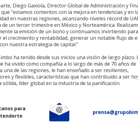
arte, Diego Gaxiola, Director Global de Administración y Fin
 que “estamos contentos con la mejora en tendencias y en l
lidad en nuestras regiones, alcanzando niveles récord de U
a de un tercer trimestre en México y Norteamérica. Realiza
mente la emisión de un bono y continuamos invirtiendo par
 el crecimiento y rentabilidad, generar un notable flujo de e
con nuestra estrategia de capital.”
mbo ha tenido desde sus inicios una visión de largo plazo. 
ue ha vivido como compañía a lo largo de más de 70 años de 
a una de las regiones, le han enseñado a ser resilientes,
res y flexibles, características que han contribuido a ser h
sólida, líder global en la industria de la panificación.
tanos para
prensa@grupobi
atenderte