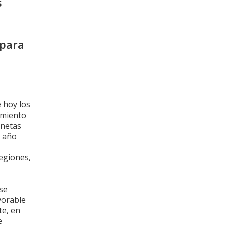
s
 para
e hoy los
cimiento
 netas
l año
egiones,
se
vorable
te, en
e