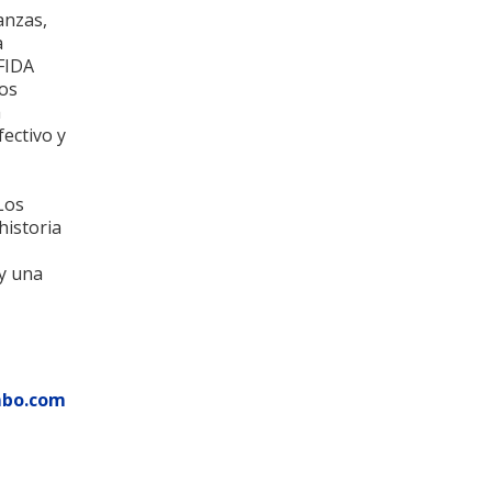
anzas,
a
AFIDA
mos
a
fectivo y
Los
historia
oy una
mbo.com