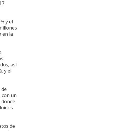
17
9% y el
millones
 en la
a
os
dos, así
 y el
 de
 con un
, donde
luidos
etos de