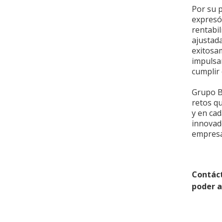
Por su p
expresó
rentabi
ajustad
exitosa
impulsar
cumplir 
Grupo Bi
retos q
y en cad
innovado
empresa 
Contác
poder 