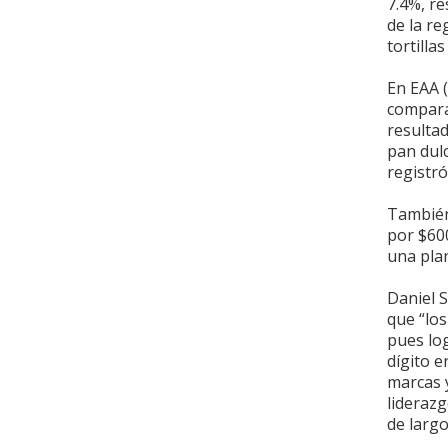
7.4%, r
de la re
tortillas
En EAA (
compara
resulta
pan dulc
registró
También
por $600
una plan
Daniel 
que “los
pues lo
dígito e
marcas 
liderazg
de largo