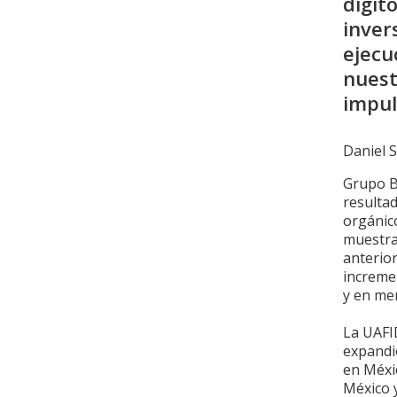
dígit
inver
ejecu
nuest
impul
Daniel S
Grupo Bi
resultad
orgánico
muestra
anterior
increme
y en men
La UAFID
expandi
en Méxic
México 