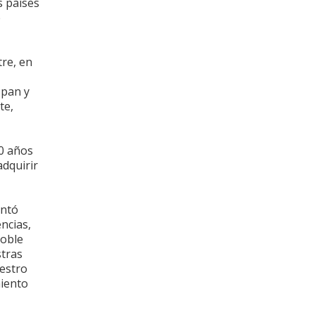
s países
e
tre, en
 pan y
te,
30 años
adquirir
entó
ncias,
doble
stras
estro
miento