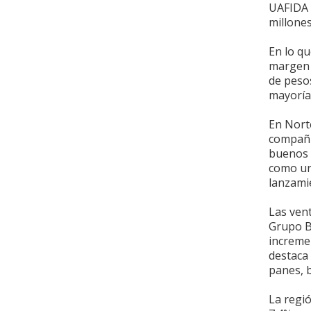
UAFIDA 
millone
En lo qu
margen 
de peso
mayoría 
En Nort
compañí
buenos 
como un
lanzami
Las ven
Grupo B
increme
destaca 
panes, b
La regi