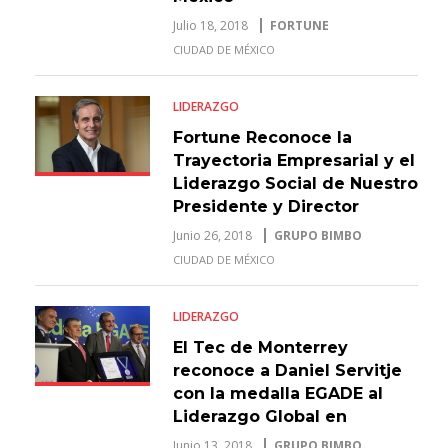
Julio 18, 2018
FORTUNE
CIUDAD DE MÉXICO
LIDERAZGO
Fortune Reconoce la
Trayectoria Empresarial y el
Liderazgo Social de Nuestro
Presidente y Director
General, Daniel Servitje
Junio 26, 2018
GRUPO BIMBO
CIUDAD DE MÉXICO
LIDERAZGO
El Tec de Monterrey
reconoce a Daniel Servitje
con la medalla EGADE al
Liderazgo Global en
Negocios
Junio 13, 2018
GRUPO BIMBO