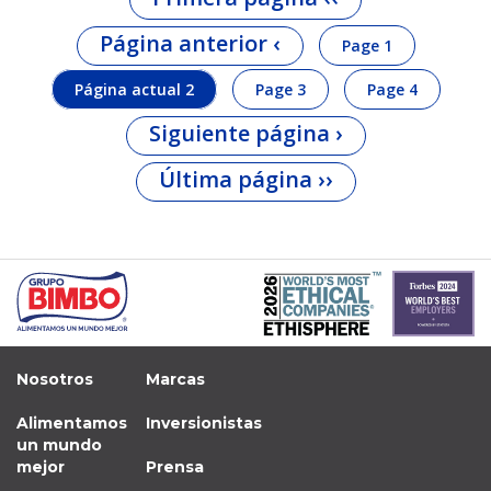
Página anterior
‹
Page
1
Página actual
2
Page
3
Page
4
Siguiente página
›
Última página
››
Nosotros
Marcas
Alimentamos
Inversionistas
un mundo
mejor
Prensa