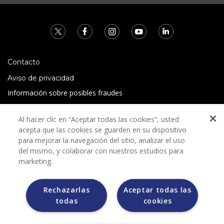
Contacto
Aviso de privacidad
Información sobre posibles fraudes
Preguntas Frecuentes
Al hacer clic en “Aceptar todas las cookies”, usted
Términos y condiciones
acepta que las cookies se guarden en su dispositivo
para mejorar la navegación del sitio, analizar el uso
del mismo, y colaborar con nuestros estudios para
marketing.
Rechazarlas
Aceptar todas las
Grupo Bimbo no solicita ningún tipo de pago durante el
todas
cookies
proceso de selección.
Grupo Bimbo no realiza venta de automóviles a través de