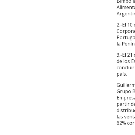
Bimbo la
Alimento
Argenti
2.-El 1
Corporat
Portuga
la Penín
3.-El 2
de los 
concluir
país.
Guiller
Grupo B
Empresa
partir d
distribu
las vent
62% cor