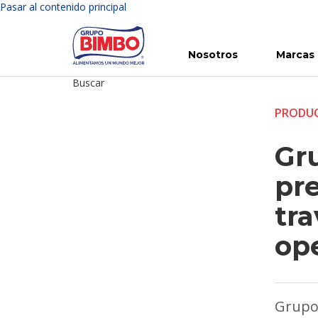
Pasar al contenido principal
Nosotros
Marcas
Buscar
Conoce Bimbo
Nuestras marcas
Para ti
Inversión en Bimbo
Noticias
Para la Vida
Comunicados
Gobierno Corporativo
Para la Naturaleza
R
PRODUC
Gr
pre
tr
op
Grupo