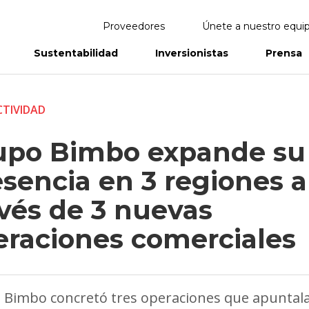
Proveedores
Únete a nuestro equi
Sustentabilidad
Inversionistas
Prensa
eportes
Informes Anuales
TIVIDAD
upo Bimbo expande su
sencia en 3 regiones a
avés de 3 nuevas
eraciones comerciales
 Bimbo concretó tres operaciones que apuntal