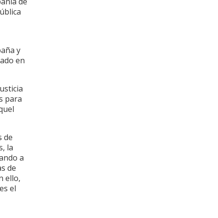
pañía de
ública
paña y
cado en
usticia
s para
aquel
s de
, la
tando a
as de
 ello,
es el