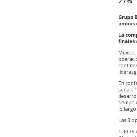
27%
Grupo B
ambos e
La comp
finales
México, 
operacio
contine
liderazg
En conf
señaló “
desarrol
tiempo 
lo largo
Las 3 o
1.-El 1