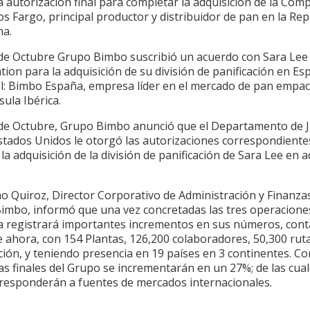
 autorización final para completar la adquisición de la Com
s Fargo, principal productor y distribuidor de pan en la Rep
na.
0 de Octubre Grupo Bimbo suscribió un acuerdo con Sara Lee
ion para la adquisición de su división de panificación en Es
l: Bimbo España, empresa líder en el mercado de pan empa
sula Ibérica.
1 de Octubre, Grupo Bimbo anunció que el Departamento de J
Estados Unidos le otorgó las autorizaciones correspondiente
 la adquisición de la división de panificación de Sara Lee en 
mo Quiroz, Director Corporativo de Administración y Finanza
imbo, informó que una vez concretadas las tres operaciones
 registrará importantes incrementos en sus números, con
e ahora, con 154 Plantas, 126,200 colaboradores, 50,300 rut
ción, y teniendo presencia en 19 países en 3 continentes. Con
as finales del Grupo se incrementarán en un 27%; de las cual
responderán a fuentes de mercados internacionales.