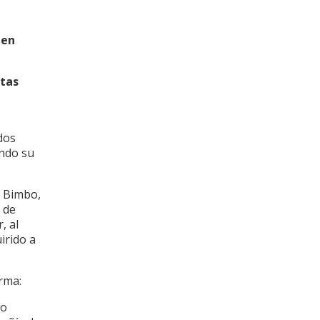
 en
ntas
dos
ando su
o Bimbo,
 de
, al
irido a
rma:
po