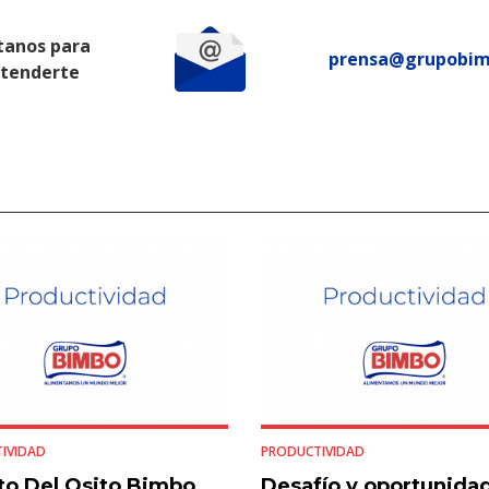
tanos para
prensa@grupobi
atenderte
IVIDAD
PRODUCTIVIDAD
ito Del Osito Bimbo
Desafío y oportunida