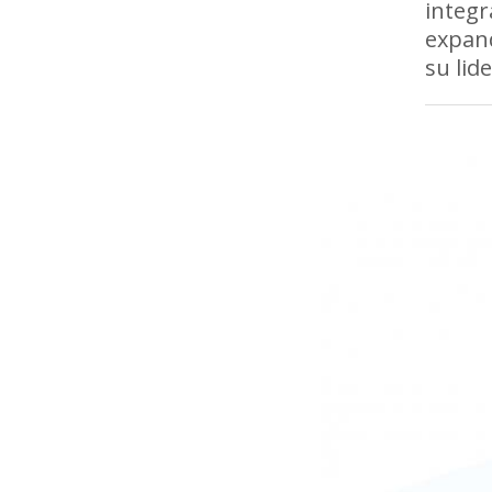
integr
expand
su lid