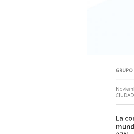
GRUPO
Noviemb
CIUDAD
La co
mundo