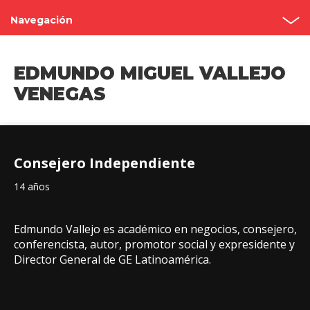
Navegación
Asambleas anuales
EDMUNDO MIGUEL VALLEJO
Estructura
VENEGAS
Consejo de administración
Comités
Consejero Independiente
Código de Gobierno Corporativo
14 años
Contacto
Edmundo Vallejo es académico en negocios, consejero,
conferencista, autor, promotor social y expresidente y
Director General de GE Latinoamérica.