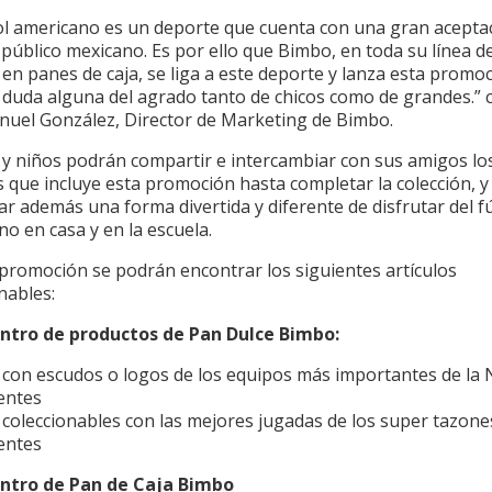
bol americano es un deporte que cuenta con una gran acepta
 público mexicano. Es por ello que Bimbo, en toda su línea 
 en panes de caja, se liga a este deporte y lanza esta promo
n duda alguna del agrado tanto de chicos como de grandes.”
nuel González, Director de Marketing de Bimbo.
 y niños podrán compartir e intercambiar con sus amigos lo
s que incluye esta promoción hasta completar la colección, y
r además una forma divertida y diferente de disfrutar del f
o en casa y en la escuela.
 promoción se podrán encontrar los siguientes artículos
nables:
ntro de productos de Pan Dulce Bimbo:
s con escudos o logos de los equipos más importantes de la 
entes
 coleccionables con las mejores jugadas de los super tazone
entes
ntro de Pan de Caja Bimbo