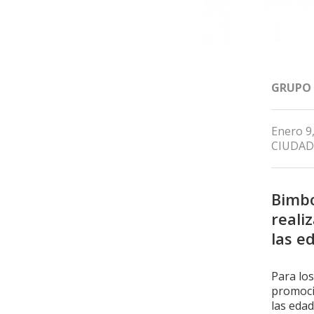
GRUPO
Enero 9
CIUDAD
Bimbo
reali
las e
Para lo
promoció
las edad