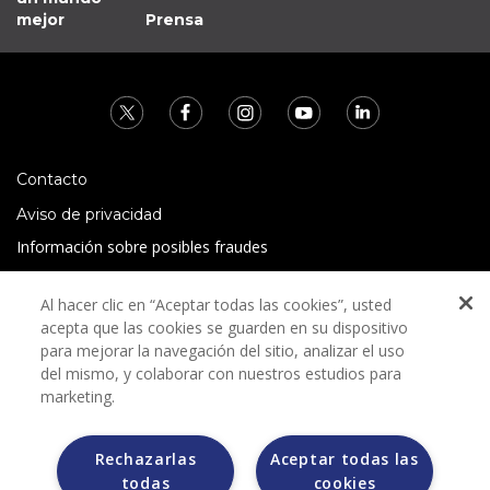
mejor
Prensa
Contacto
Aviso de privacidad
Información sobre posibles fraudes
Preguntas Frecuentes
Al hacer clic en “Aceptar todas las cookies”, usted
Términos y condiciones
acepta que las cookies se guarden en su dispositivo
para mejorar la navegación del sitio, analizar el uso
del mismo, y colaborar con nuestros estudios para
marketing.
Rechazarlas
Aceptar todas las
Grupo Bimbo no solicita ningún tipo de pago durante el
todas
cookies