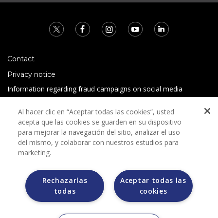
Contact
Privacy notice
Information regarding fraud campaigns on social media
Preguntas Frecuentes
Al hacer clic en “Aceptar todas las cookies”, usted
Terms and conditions
acepta que las cookies se guarden en su dispositivo
para mejorar la navegación del sitio, analizar el uso
del mismo, y colaborar con nuestros estudios para
marketing.
Rechazarlas
Aceptar todas las
todas
cookies
Grupo Bimbo does not request any kind of payment during
the selection process.
Grupo Bimbo does not sell vehicles on other websites, but