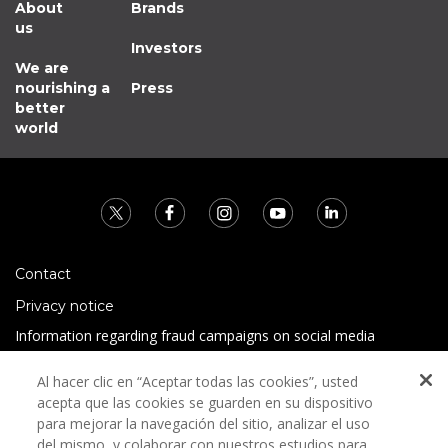
About
Brands
us
Investors
We are
nourishing a
Press
better
world
Contact
Privacy notice
Information regarding fraud campaigns on social media
Preguntas Frecuentes
Al hacer clic en “Aceptar todas las cookies”, usted
Terms and conditions
acepta que las cookies se guarden en su dispositivo
para mejorar la navegación del sitio, analizar el uso
del mismo, y colaborar con nuestros estudios para