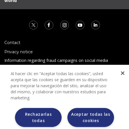
world
Contact
Privacy notice
Information regarding fraud campaigns on social media
Preguntas Frecuentes
Al hacer clic en “Aceptar todas las cookies”, usted
Terms and conditions
acepta que las cookies se guarden en su dispositivo
para mejorar la navegación del sitio, analizar el uso
del mismo, y colaborar con nuestros estudios para
marketing.
Rechazarlas
Aceptar todas las
todas
cookies
Grupo Bimbo does not request any kind of payment during
the selection process.